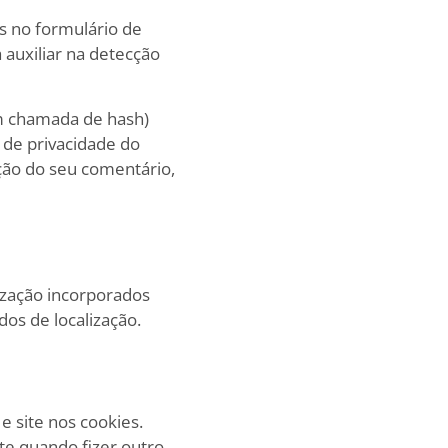
s no formulário de
 auxiliar na detecção
ém chamada de hash)
a de privacidade do
ação do seu comentário,
ização incorporados
dos de localização.
e site nos cookies.
te quando fizer outro