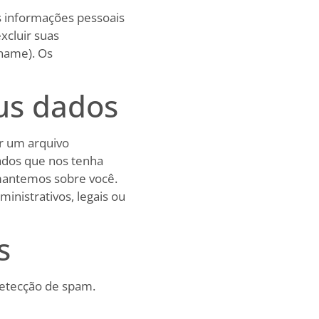
s informações pessoais
xcluir suas
rname). Os
eus dados
ar um arquivo
ados que nos tenha
mantemos sobre você.
inistrativos, legais ou
s
detecção de spam.