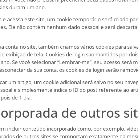
kies duram um ano.
 e acessa este site, um cookie temporário será criado pa
ies. Ele não contém nenhum dado pessoal e será descart
a conta no site, também criamos vários cookies para salv
de exibição de tela. Cookies de login são mantidos por dois
 ano. Se você selecionar “Lembrar-me”, seu acesso será m
sconectar da sua conta, os cookies de login serão removi
icar um artigo, um cookie adicional será salvo no seu nave
ssoal e simplesmente indica o ID do post referente ao ar
epois de 1 dia.
corporada de outros si
em incluir conteúdo incorporado como, por exemplo, vídeo
porados de outros sites se comportam exatamente da me