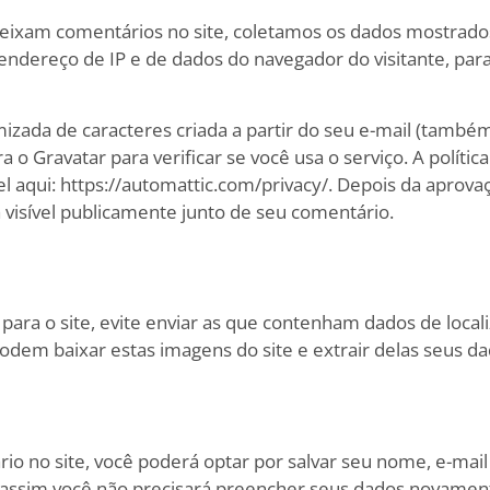
deixam comentários no site, coletamos os dados mostrado
ndereço de IP e de dados do navegador do visitante, para
zada de caracteres criada a partir do seu e-mail (tamb
 o Gravatar para verificar se você usa o serviço. A polític
el aqui: https://automattic.com/privacy/. Depois da aprov
ca visível publicamente junto de seu comentário.
para o site, evite enviar as que contenham dados de local
podem baixar estas imagens do site e extrair delas seus da
o no site, você poderá optar por salvar seu nome, e-mail 
o, assim você não precisará preencher seus dados novamen