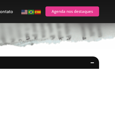
Agenda nos destaques
ontato
10) Direção: José Possi Neto
José Possi Neto
reção: José Possi Neto
ireção: Miguel Falabella
érgio Ferrara
 faz de conta (2000) Direção: César Pezzuolli
so M. Correia