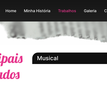
Home
Minha História
Trabalhos
Galeria
C
ipais
Musical
ados
New York, new York- o musical (20
Emoções Baratas (2009) Direção: 
Bark- um latido musical (2008) Di
Godspel-o circo da paixão (2002) D
Ópio Baudelaire (2001) Direção: S
O terror dos mares- uma viagem de
Bacantes (1999) Direção: José Cel