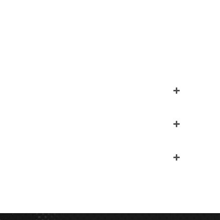
Direção: Milton Neves
ção: Rodrigo Pitta
996) Direção: Samuel Kerr
-1995) Direção: Jamil Dias
rdaguer e David Kullock