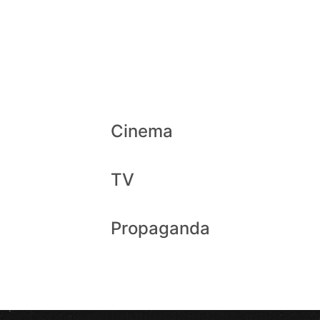
No reino das águas claras (1999) 
Pocket Broadway (1998-2001) Dire
João Pacifico e o não-amoroso (1
Guiaú- a ópera das formigas (1994
Pulomelu (1990) Direção: Willy Ve
Cinema
TV
Propaganda